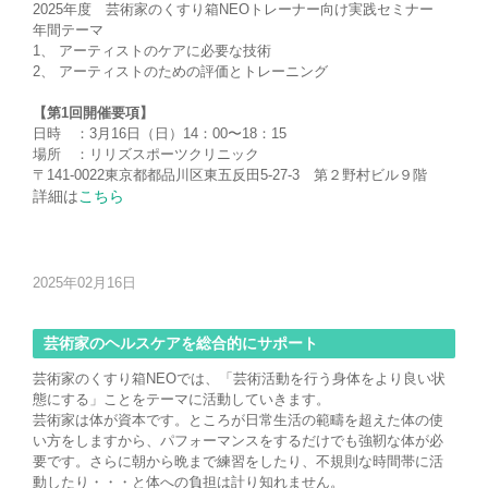
2025年度 芸術家のくすり箱NEOトレーナー向け実践セミナー
年間テーマ
1、 アーティストのケアに必要な技術
2、 アーティストのための評価とトレーニング
【第1回開催要項】
日時 ：3月16日（日）14：00〜18：15
場所 ：リリズスポーツクリニック
〒141-0022東京都都品川区東五反田5-27-3 第２野村ビル９階
詳細は
こちら
2025年02月16日
芸術家のヘルスケアを総合的にサポート
芸術家のくすり箱NEOでは、「芸術活動を行う身体をより良い状
態にする」ことをテーマに活動していきます。
芸術家は体が資本です。ところが日常生活の範疇を超えた体の使
い方をしますから、パフォーマンスをするだけでも強靭な体が必
要です。さらに朝から晩まで練習をしたり、不規則な時間帯に活
動したり・・・と体への負担は計り知れません。